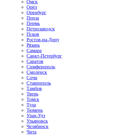
Омск
Орёл
Оренбург
Пенза
Пермь
Петрозаводск
Псков
Ростов-на-Дону
Рязань
Самара
Санкт-Петербург
Саратов
Симферополь
Смоленск
Сочи
Ставрополь
Тамбов
Тверь
Томск
Тула
Тюмень
Улан-Удэ
Ульяновск
Челябинск
Чита