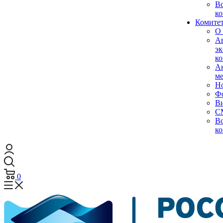
Вс
ко
Комитет
О 
А
эк
ко
А
м
Н
Ф
В
С
Вс
ко
0