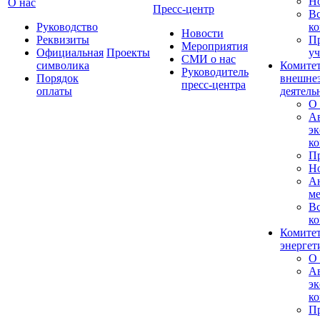
Н
О нас
Пресс-центр
Вс
Руководство
ко
Новости
Реквизиты
П
Мероприятия
Официальная
Проекты
уч
СМИ о нас
символика
Комитет
Руководитель
Порядок
внешне
пресс-центра
оплаты
деятель
О 
А
эк
ко
П
Н
А
м
Вс
ко
Комитет
энергет
О 
А
эк
ко
П