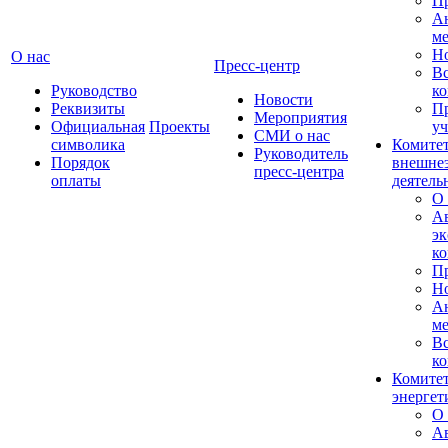
П
А
м
Н
О нас
Пресс-центр
Вс
Руководство
ко
Новости
Реквизиты
П
Мероприятия
Официальная
Проекты
уч
СМИ о нас
символика
Комитет
Руководитель
Порядок
внешне
пресс-центра
оплаты
деятель
О 
А
эк
ко
П
Н
А
м
Вс
ко
Комитет
энергет
О 
А